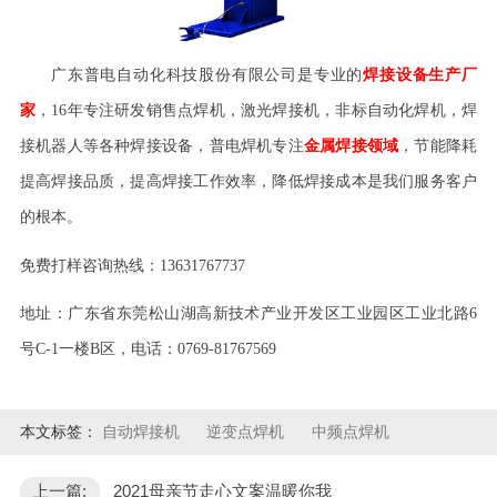
广东普电自动化科技股份有限公司是专业的
焊接设备生产厂
家
，
16
年专注研发销售点焊机，激光焊接机，非标自动化焊机，焊
接机器人等各种焊接设备，普电焊机专注
金属焊接领域
，节能降耗
提高焊接品质，提高焊接工作效率，降低焊接成本是我们服务客户
的根本。
免费打样咨询热线：
13631767737
地址：广东省东莞松山湖高新技术产业开发区工业园区工业北路
6
号
C-1
一楼
B
区，电话：
0769-81767569
本文标签：
自动焊接机
逆变点焊机
中频点焊机
上一篇:
2021母亲节走心文案温暖你我